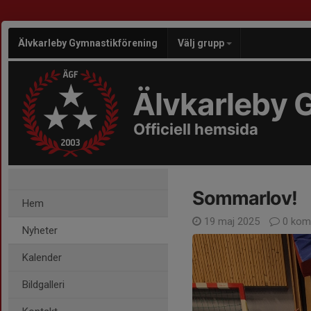
Älvkarleby Gymnastikförening
Välj grupp
Älvkarleby 
Officiell hemsida
Sommarlov!
Hem
19 maj 2025
0 kom
Nyheter
Kalender
Bildgalleri