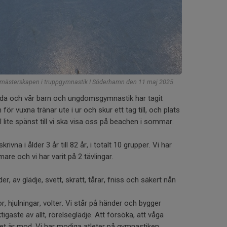
 mästerskapen i truppgymnastik I Söderhamn den 11 maj 2025
 ända och vår barn och ungdomsgymnastik har tagit
 vuxna tränar ute i ur och skur ett tag till, och plats
ill lite spänst till vi ska visa oss på beachen i sommar.
krivna i ålder 3 år till 82 år, i totalt 10 grupper. Vi har
mare och vi har varit på 2 tävlingar.
, av glädje, svett, skratt, tårar, fniss och säkert nån
tor, hjulningar, volter. Vi står på händer och bygger
tigaste av allt, rörelseglädje. Att försöka, att våga
det är mod. Vi har modiga atleter på gymnastiken.