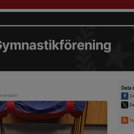
Gymnastikförening
Dela 
mentarer
De
De
Ny