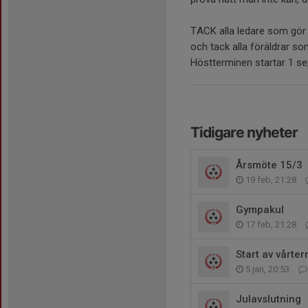
TACK alla ledare som gör de
och tack alla föräldrar som 
Höstterminen startar 1 se
Tidigare nyheter
Årsmöte 15/3
19 feb, 21:28
Gympakul
17 feb, 21:28
Start av vårte
5 jan, 20:53
Julavslutning