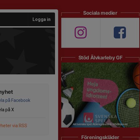
Sociala medier
Logga in
Stöd Älvkarleby GF
nyhet
la på Facebook
la på X
heter via RSS
Föreningskläder