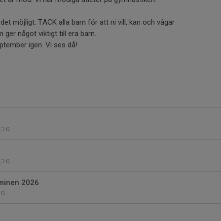
t möjligt. TACK alla barn för att ni vill, kan och vågar
ger något viktigt till era barn.
ptember igen. Vi ses då!
0
0
rminen 2026
0