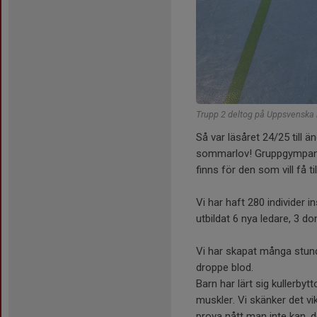
Trupp 2 deltog på Uppsvenska
Så var läsåret 24/25 till
sommarlov! Gruppgympan för
finns för den som vill få t
Vi har haft 280 individer ins
utbildat 6 nya ledare, 3 do
Vi har skapat många stunder
droppe blod.
Barn har lärt sig kullerbyt
muskler. Vi skänker det vik
prova nått man inte kan, 