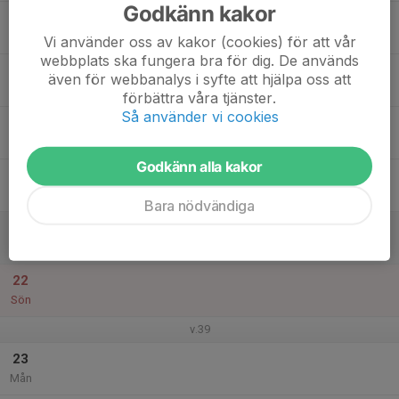
Godkänn kakor
17
Tis
Vi använder oss av kakor (cookies) för att vår
webbplats ska fungera bra för dig. De används
18
även för webbanalys i syfte att hjälpa oss att
Ons
förbättra våra tjänster.
Så använder vi cookies
19
Tor
Godkänn alla kakor
20
Fre
Bara nödvändiga
21
Lör
22
Sön
v.39
23
Mån