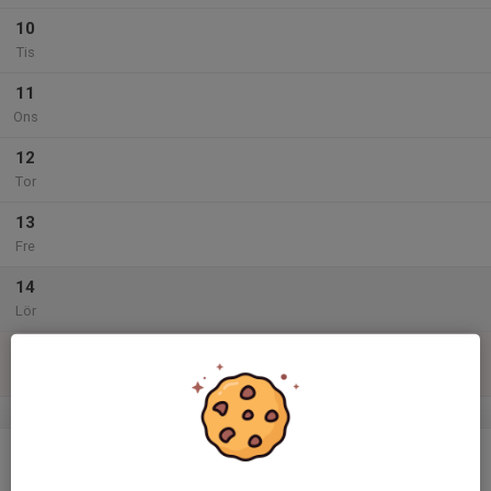
10
Tis
11
Ons
12
Tor
13
Fre
14
Lör
15
Sön
v.38
16
Mån