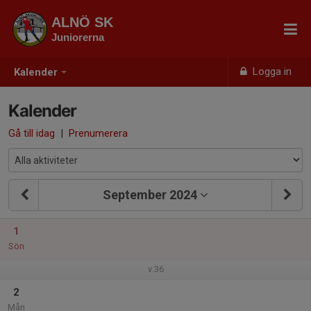
ALNÖ SK
Juniorerna
Logga in
Kalender
Kalender
Gå till idag
|
Prenumerera
September 2024
1
Sön
v.36
2
Mån