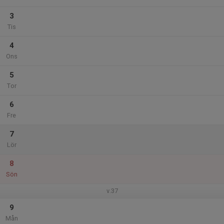
3
Tis
4
Ons
5
Tor
6
Fre
7
Lör
8
Sön
v.37
9
Mån