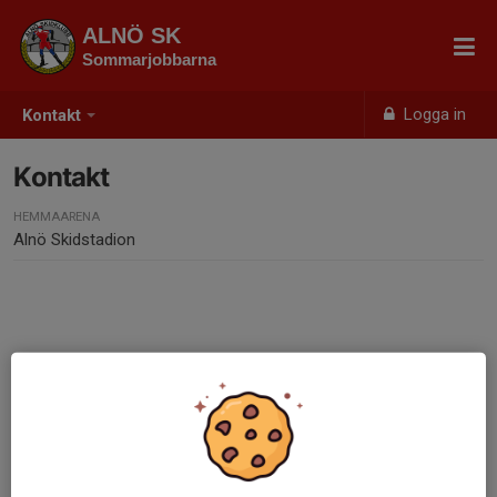
ALNÖ SK
Sommarjobbarna
Logga in
Kontakt
Kontakt
HEMMAARENA
Alnö Skidstadion