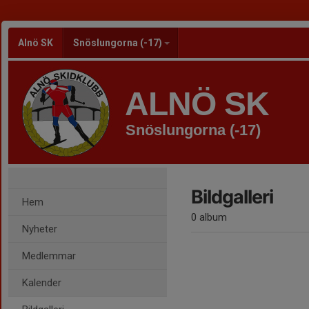
Alnö SK
Snöslungorna (-17)
ALNÖ SK
Snöslungorna (-17)
Bildgalleri
Hem
0 album
Nyheter
Medlemmar
Kalender