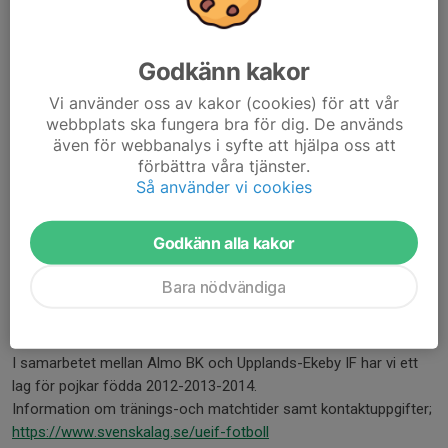
Godkänn kakor
Vi använder oss av kakor (cookies) för att vår
webbplats ska fungera bra för dig. De används
även för webbanalys i syfte att hjälpa oss att
förbättra våra tjänster.
Så använder vi cookies
Godkänn alla kakor
Bara nödvändiga
I samarbetet mellan Almo BK och Upplands-Ekeby IF har vi ett
lag för pojkar födda 2012-2013-2014.
Information om tränings-och matchtider samt kontaktuppgifter;
https://www.svenskalag.se/ueif-fotboll