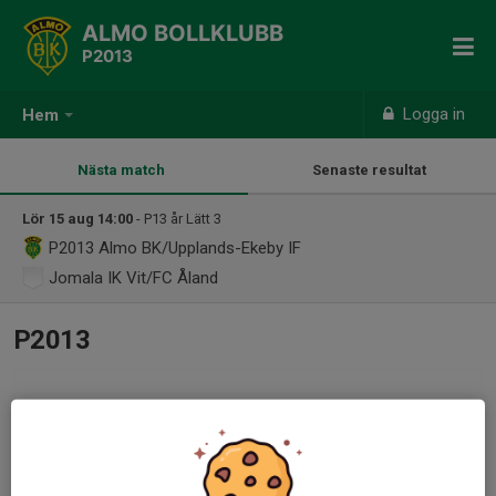
ALMO BOLLKLUBB
P2013
Logga in
Hem
Nästa match
Senaste resultat
Lör 15 aug 14:00
- P13 år Lätt 3
P2013
Almo BK/Upplands-Ekeby IF
Jomala IK Vit/FC Åland
P2013