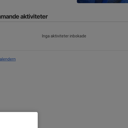
mande aktiviteter
Inga aktiviteter inbokade
kalendern