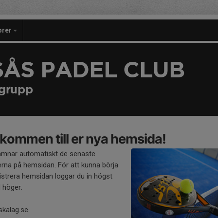
orer
SÅS PADEL CLUB
sgrupp
kommen till er nya hemsida!
amnar automatiskt de senaste
rna på hemsidan. För att kunna börja
strera hemsidan loggar du in högst
l höger.
skalag.se