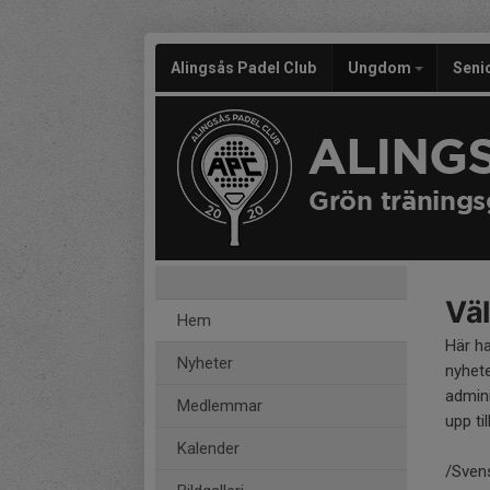
Alingsås Padel Club
Ungdom
Seni
ALING
Grön träning
Väl
Hem
Här h
Nyheter
nyhete
admini
Medlemmar
upp til
Kalender
/Sven