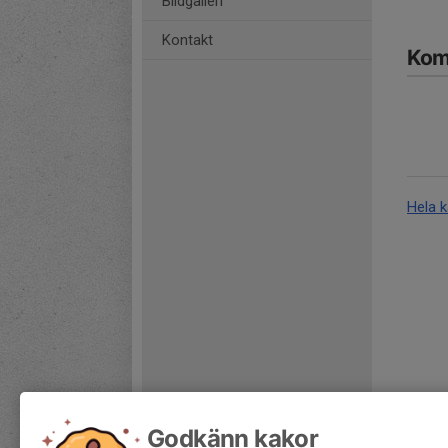
Bildgalleri
Kontakt
Kom
Hela 
Godkänn kakor