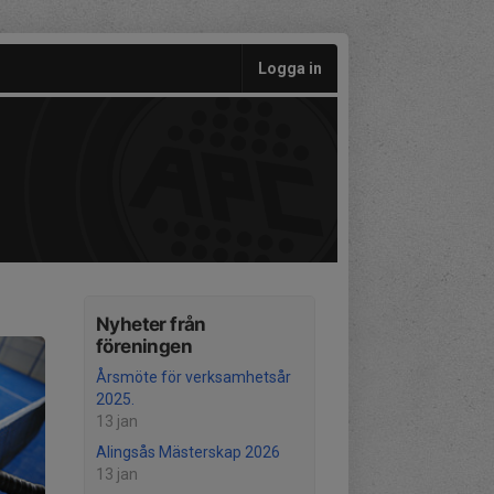
Logga in
Nyheter från
föreningen
Årsmöte för verksamhetsår
2025.
13 jan
Alingsås Mästerskap 2026
13 jan