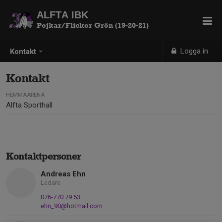
ALFTA IBK
Pojkar/Flickor Grön (19-20-21)
Logga in
Kontakt
Kontakt
HEMMAARENA
Alfta Sporthall
Kontaktpersoner
Andreas Ehn
Ledare
076-770 79 53
ehn_90@hotmail.com