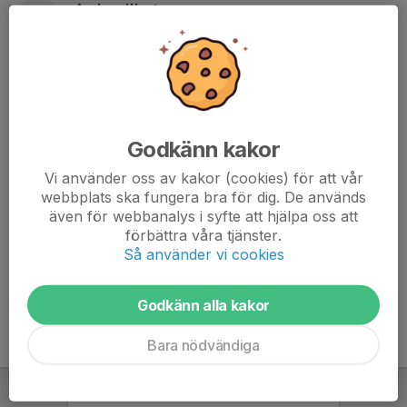
Anders Westman
Ledare
072-235 30 01
alfta86@hotmail.com
Niklas Granberg
Tränare
Godkänn kakor
070-531 74 55
niklasgranberg@hotmail.com
Vi använder oss av kakor (cookies) för att vår
webbplats ska fungera bra för dig. De används
Viktor Lindsmyr
även för webbanalys i syfte att hjälpa oss att
Ledare
förbättra våra tjänster.
073-031 31 44
Så använder vi cookies
v_lindsmyr@hotmail.com
Godkänn alla kakor
Bara nödvändiga