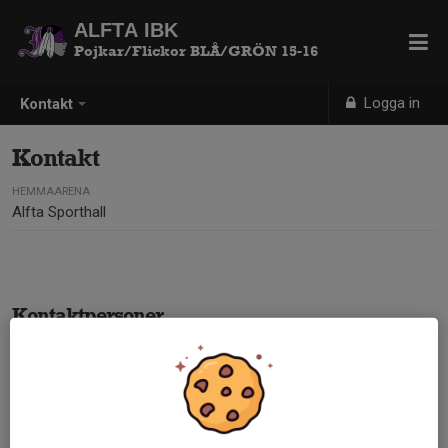
ALFTA IBK
Pojkar/Flickor BLÅ/GRÖN 15-16
Logga in
Kontakt
Kontakt
HEMMAARENA
Alfta Sporthall
Kontaktpersoner
Jonas Löf
Tränare
072-720 00 75
jonaslof@outlook.com