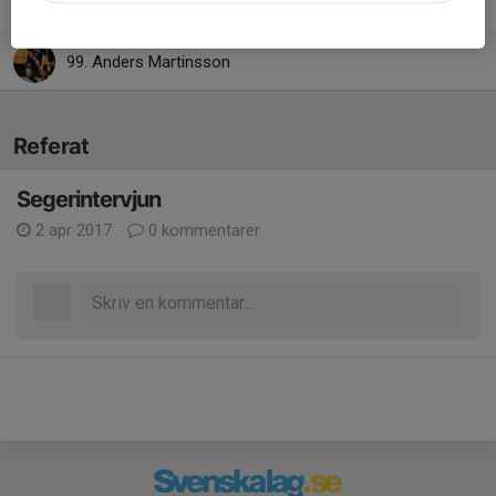
92. Anders Jakobsson
99. Anders Martinsson
Referat
Segerintervjun
2 apr 2017
0 kommentarer