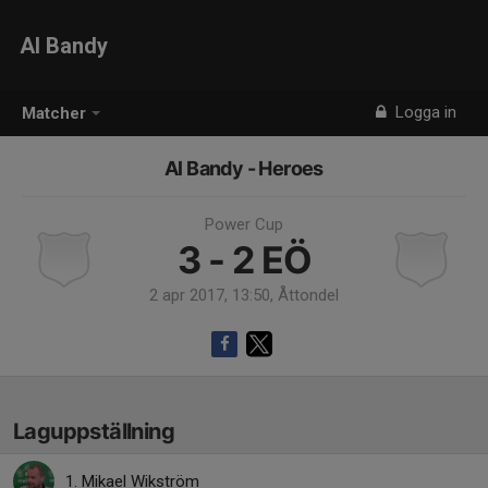
Al Bandy
Logga in
Matcher
Al Bandy - Heroes
Power Cup
3 - 2
EÖ
2 apr 2017, 13:50, Åttondel
Laguppställning
1. Mikael Wikström