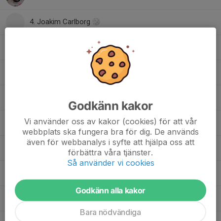
4. Joakim Carlborg
10. Fredrik Karlsson
12. Tobias Land
17. Andreas Åberg
Godkänn kakor
Vi använder oss av kakor (cookies) för att vår
21. Jonathan Åkesson
webbplats ska fungera bra för dig. De används
även för webbanalys i syfte att hjälpa oss att
82. Calle Hallblad
förbättra våra tjänster.
Så använder vi cookies
86. Björn Hallblad
Godkänn alla kakor
88. Björn Westerlind
Bara nödvändiga