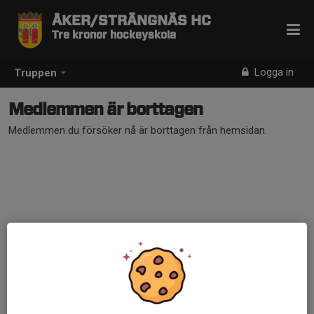
ÅKER/STRÄNGNÄS HC
Tre kronor hockeyskola
Logga in
Truppen
Medlemmen är borttagen
Medlemmen du försöker nå är borttagen från hemsidan.