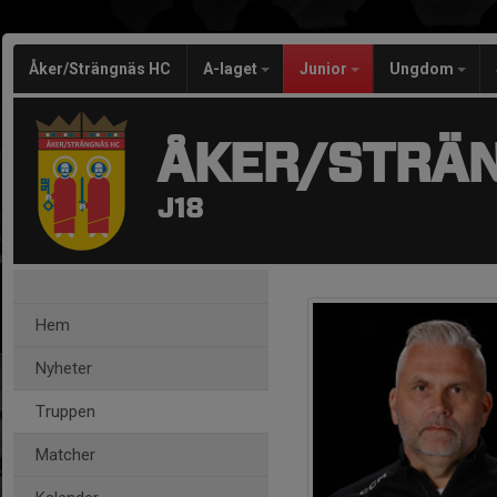
Åker/Strängnäs HC
A-laget
Junior
Ungdom
ÅKER/STRÄ
J18
Hem
Nyheter
Truppen
Matcher