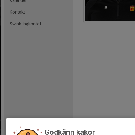
Kalender
Kontakt
Swish lagkontot
Godkänn kakor