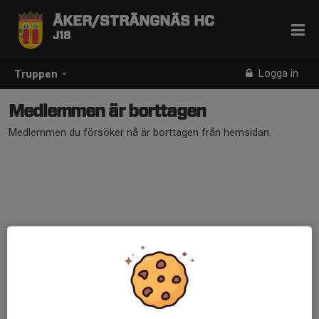
ÅKER/STRÄNGNÄS HC
J18
Logga in
Truppen
Medlemmen är borttagen
Medlemmen du försöker nå är borttagen från hemsidan.