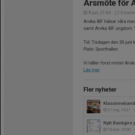
Årsmöte för 
8 jun, 21:04
0 komm
Arvika IBF hälsar våra me
samt Arvika IBF ungdom .
Tid: Tisdagen den 30 juni k
Plats: Sporthallen
Vi håller först mötet Arvik
Läs mer
Fler nyheter
Klassinneband
21 maj, 14:31
Nytt Bankgiro 
19 mar, 10:00