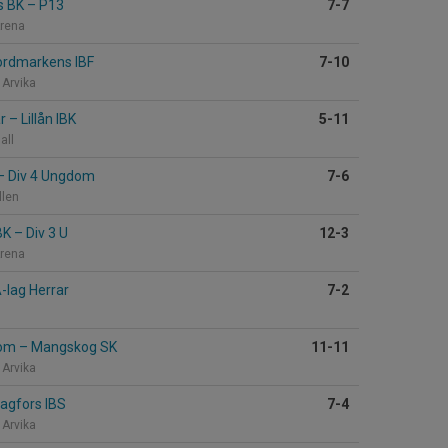
s BK
–
P13
7-7
Arena
rdmarkens IBF
7-10
 Arvika
ar
–
Lillån IBK
5-11
all
–
Div 4 Ungdom
7-6
llen
IBK
–
Div 3 U
12-3
Arena
-lag Herrar
7-2
dom
–
Mangskog SK
11-11
 Arvika
agfors IBS
7-4
 Arvika