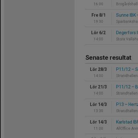
16:00
Brogårdshal
Fre 8/1
Sunne IBK
19:30
Sparbanksha
Lör 6/2
Degerfors 
14:00
Stora Vallah
Senaste resultat
Lör 28/3
P11/12
–
S
14:00
Strandhallen
Lör 21/3
P11/12
–
B
14:00
Strandhallen
Lör 14/3
P13
–
Hert
13:30
Strandhallen
Lör 14/3
Karlstad I
11:00
AllOffice Ar