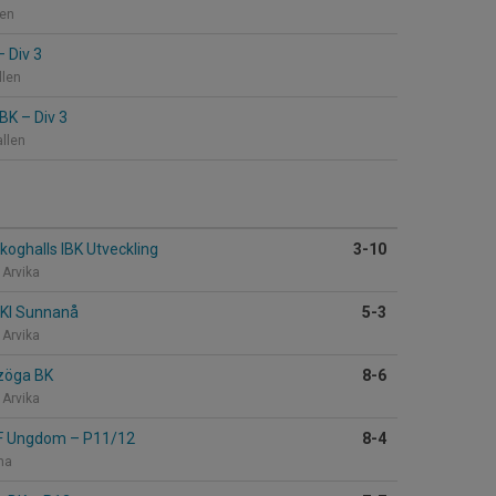
len
–
Div 3
llen
IBK
–
Div 3
allen
koghalls IBK Utveckling
3-10
 Arvika
KI Sunnanå
5-3
 Arvika
zöga BK
8-6
 Arvika
BF Ungdom
–
P11/12
8-4
ena