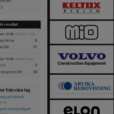
ne IBK
 3
e resultat
mar 12:30
| Division 1 Herrar Mellersta
ag Herrar
5
lån IBK
11
mar 13:00
| Herrar Division 3
 3
U
7
dmarkens IBF
10
er från våra lag
ning och Match!
0 apr
ens sista poolspel!