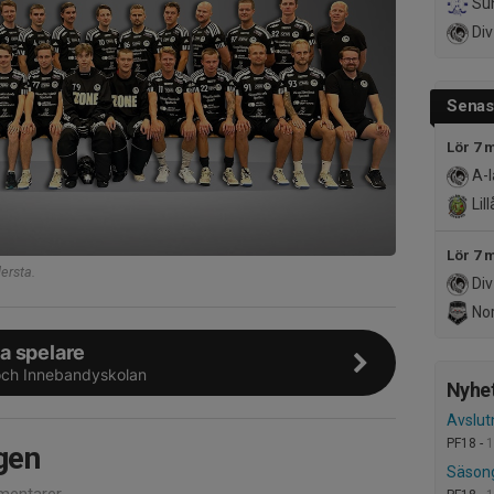
Sun
Div
Senast
Lör 7 
A-l
Lil
Lör 7 
lersta.
Div
Nor
a spelare
ch Innebandyskolan
Nyhet
Avslut
PF18 -
1
gen
Säsong