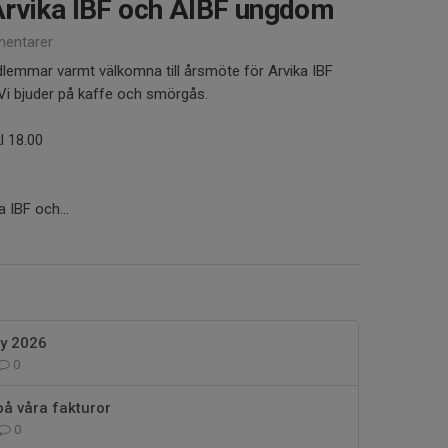
Arvika IBF och AIBF ungdom
entarer
dlemmar varmt välkomna till årsmöte för Arvika IBF
Vi bjuder på kaffe och smörgås.
l 18.00
a IBF och...
y 2026
0
på våra fakturor
0