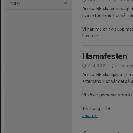
24 jul, 12:30
0 komm
GDPR
Arvika IBF ska som sagt hj
riva i efterhand. För vår d
Vi har inte än fyllt upp med
Läs mer
Hamnfesten
7 jul, 12:24
0 komme
Arvika IBF ska hjälpa till m
efterhand. För vår del så 
Vi söker personer som kan
Tis 4 aug 9-18
Läs mer