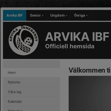
Arvika IBF
Senior
Ungdom
Övriga
ARVIKA IBF
Officiell hemsida
Välkommen til
Hem
Nyheter
Våra lag
Kalender