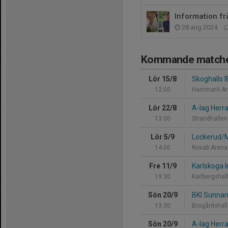
Information f
28 aug 2024
Kommande match
Lör 15/8
Skoghalls 
12:00
Hammarö Ar
Lör 22/8
A-lag Herr
13:00
Strandhallen
Lör 5/9
Lockerud/M
14:00
Novab Arena
Fre 11/9
Karlskoga 
19:30
Karlbergshal
Sön 20/9
BKI Sunna
13:30
Brogårdshal
Sön 20/9
A-lag Herr