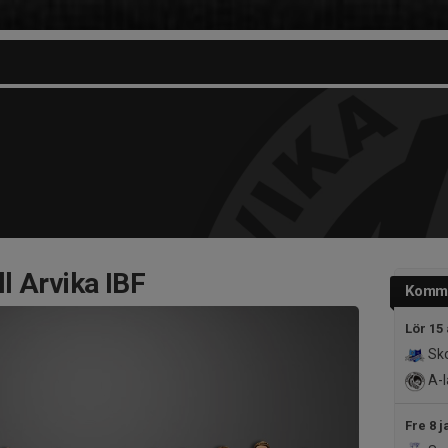
l Arvika IBF
Komm
Lör 15
Sko
A-l
Fre 8 j