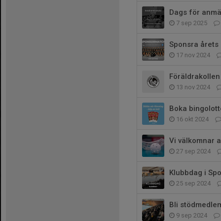
Dags för anmäl
7 sep 2025
Sponsra årets
17 nov 2024
Föräldrakollen 
13 nov 2024
Boka bingolott
16 okt 2024
Vi välkomnar al
27 sep 2024
Klubbdag i Spo
25 sep 2024
Bli stödmedlem
9 sep 2024