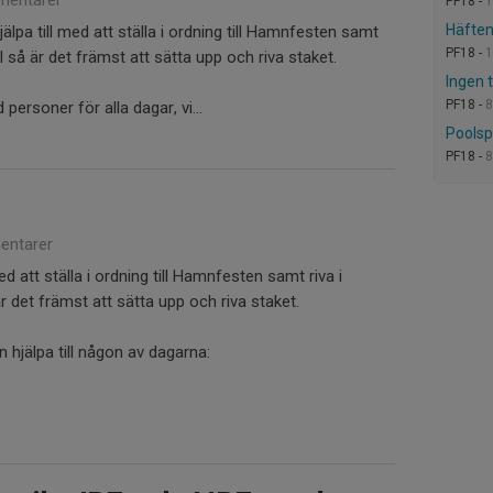
entarer
PF18 -
1
Häfte
älpa till med att ställa i ordning till Hamnfesten samt
PF18 -
1
el så är det främst att sätta upp och riva staket.
Ingen 
PF18 -
8
 personer för alla dagar, vi...
Poolsp
PF18 -
8
ntarer
ed att ställa i ordning till Hamnfesten samt riva i
är det främst att sätta upp och riva staket.
 hjälpa till någon av dagarna: