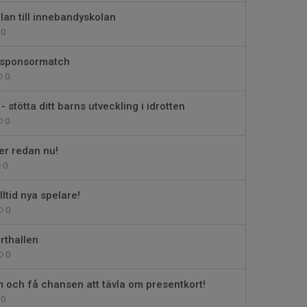
an till innebandyskolan
0
 sponsormatch
0
- stötta ditt barns utveckling i idrotten
0
er redan nu!
0
ltid nya spelare!
0
rthallen
0
 och få chansen att tävla om presentkort!
0