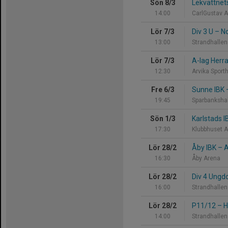
Sön 8/3
Lekvattnet
14:00
CarlGustav 
Lör 7/3
Div 3 U
–
No
13:00
Strandhallen
Lör 7/3
A-lag Herr
12:30
Arvika Sporth
Fre 6/3
Sunne IBK
19:45
Sparbanksha
Sön 1/3
Karlstads 
17:30
Klubbhuset 
Lör 28/2
Åby IBK
–
A
16:30
Åby Arena
Lör 28/2
Div 4 Ung
16:00
Strandhallen
Lör 28/2
P11/12
–
H
14:00
Strandhallen