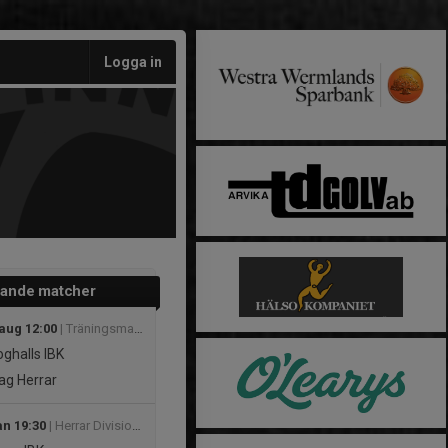
Logga in
ande matcher
 aug 12:00
| Träningsmatcher
ghalls IBK
ag Herrar
an 19:30
| Herrar Division 3