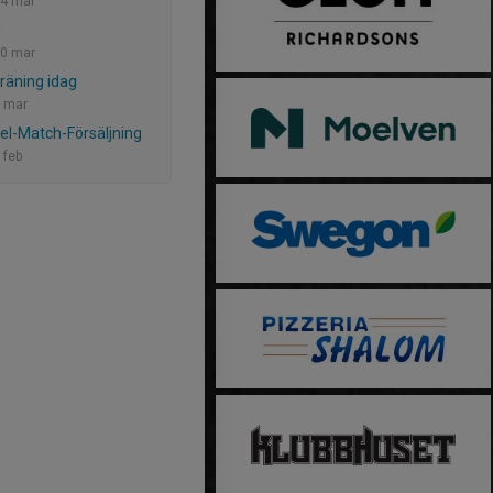
4 mar
n
0 mar
träning idag
 mar
el-Match-Försäljning
 feb