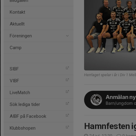
Bildgalleri
Kontakt
Aktuellt
Föreningen
Camp
SIBF
Herrlaget spelar i år i Div 1 Mel
VIBF
LiveMatch
Anmälan ny
Barn/ungdom o
Sök lediga tider
AIBF på Facebook
Hamnfesten i
Klubbshopen