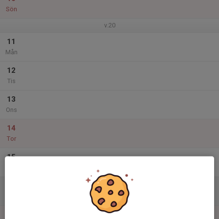
Sön
v.20
11
Mån
12
Tis
13
Ons
14
Tor
15
Fre
16
Lör
17