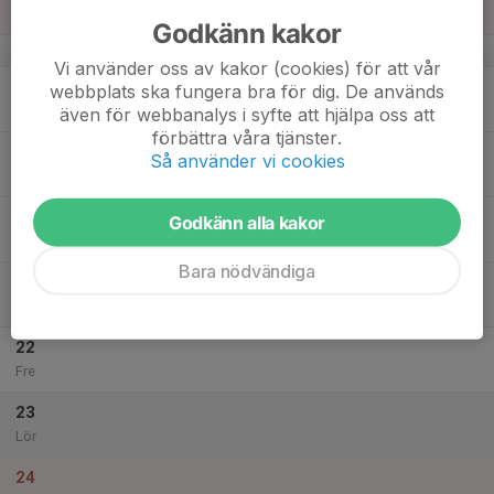
Sön
Godkänn kakor
v.21
Vi använder oss av kakor (cookies) för att vår
18
webbplats ska fungera bra för dig. De används
Mån
även för webbanalys i syfte att hjälpa oss att
förbättra våra tjänster.
19
Så använder vi cookies
Tis
20
Godkänn alla kakor
Ons
Bara nödvändiga
21
Tor
22
Fre
23
Lör
24