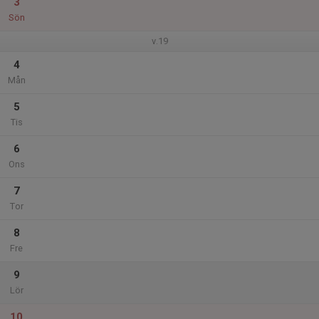
3
Sön
v.19
4
Mån
5
Tis
6
Ons
7
Tor
8
Fre
9
Lör
10