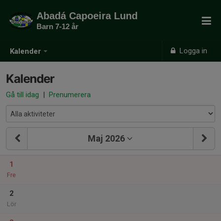
Abadá Capoeira Lund
Barn 7-12 år
Logga in
Kalender
Kalender
Gå till idag
|
Prenumerera
Maj 2026
1
Fre
2
Lör