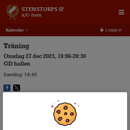
STENSTORPS IF
A/U-Dam
Logga in
Kalender
Träning
Onsdag 27 dec 2023, 19:00-20:30
GD hallen
Samling: 18:45