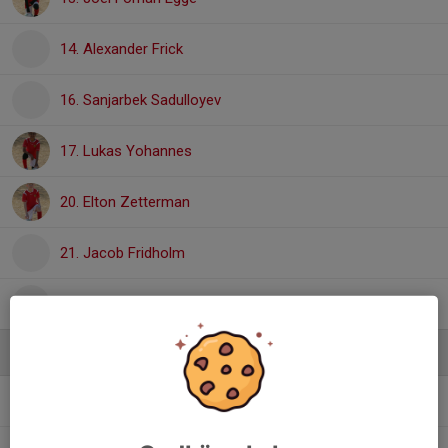
14. Alexander Frick
16. Sanjarbek Sadulloyev
17. Lukas Yohannes
20. Elton Zetterman
21. Jacob Fridholm
Rawad Almasri
Ledare
Jocke Zetterman
TM