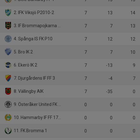
2. IFK Viksjö P2010-2
7
13
14
3. IF Brommapojkarna P10-21
7
7
13
4. Spånga IS FK P10
7
12
12
5. Bro IK 2
7
7
10
6. Ekerö IK 2
7
-13
9
7. Djurgårdens IF FF 3
7
-4
7
8. Vällingby AIK
7
-35
0
9. Österåker United FK A2 Svart
0
0
0
10. Hammarby IF FF 17 Vit
0
0
0
11. FK Bromma 1
0
0
0