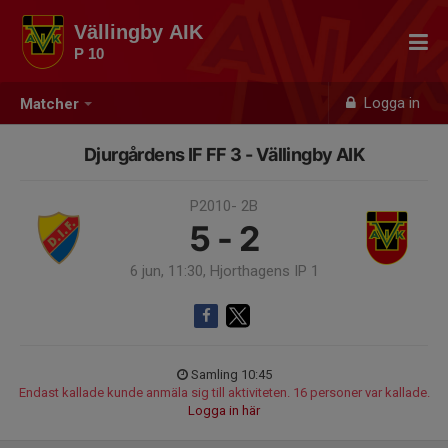
Vällingby AIK
P 10
Logga in
Matcher
Djurgårdens IF FF 3 - Vällingby AIK
P2010- 2B
5 - 2
6 jun, 11:30, Hjorthagens IP 1
Samling 10:45
Endast kallade kunde anmäla sig till aktiviteten. 16 personer var kallade.
Logga in här