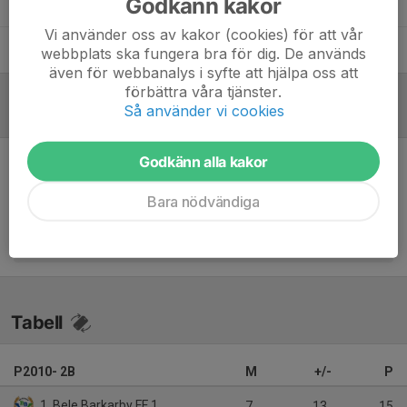
Godkänn kakor
Lee Stewart
Tränare
Vi använder oss av kakor (cookies) för att vår
Robin Talls
Assisterande tränare
webbplats ska fungera bra för dig. De används
även för webbanalys i syfte att hjälpa oss att
förbättra våra tjänster.
Så använder vi cookies
Referat
Godkänn alla kakor
Inget referat skrivet
Bara nödvändiga
Tabell
P2010- 2B
M
+/-
P
1. Bele Barkarby FF 1
7
13
15