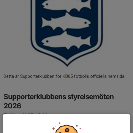
Detta är Supporterklubben för KB65 fotbolls officiella hemsida.
Supporterklubbens styrelsemöten
2026
12 jan, 09:27
0 kommentarer
Supporterklubbens
Styrelsemöten 2026