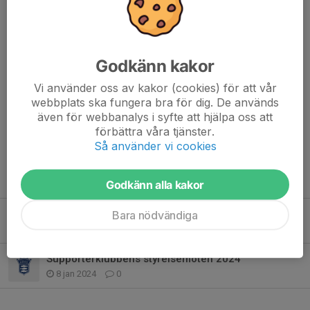
Plats: Forssvallens klubbrum
Måndag den 2 februari kl. 17-19
Måndag den 2 mars
Godkänn kakor
styrelsemöte + årsmöte) kl. 17-20
Vi använder oss av kakor (cookies) för att vår
Tisdag den 7 april kl. 17-19
webbplats ska fungera bra för dig. De används
Måndag den 4 maj kl. 16-18
även för webbanalys i syfte att hjälpa oss att
Måndag den 1 juni kl....
förbättra våra tjänster.
Läs mer
Så använder vi cookies
Fler nyheter
Godkänn alla kakor
Supporterklubbens styrelsemöten 2025
Bara nödvändiga
7 jan 2025
0
Supporterklubbens styrelsemöten 2024
8 jan 2024
0