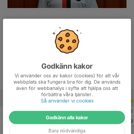
Position
Mittfältare
Ålder
37 år
Tidigare klubbar
Skultorps IF, IFK Falköping, Ulvåkers IF,
IFK Skövde, Lerums IS, V Frölunda IF,
Lärje-Angereds IF
Godkänn kakor
Vi använder oss av kakor (cookies) för att vår
webbplats ska fungera bra för dig. De används
även för webbanalys i syfte att hjälpa oss att
förbättra våra tjänster.
Så använder vi cookies
TRÄNINGSMATCHER
2018
2018 Träningsmatcher
3
0
0
0
Godkänn alla kakor
Totalt
3
0
0
0
Bara nödvändiga