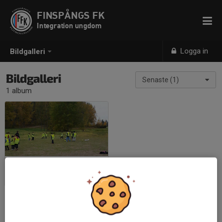
FINSPÅNGS FK
Integration ungdom
Logga in
Bildgalleri
Bildgalleri
Senaste (1)
1 album
Integration junior
2018-03-30
|
9 st