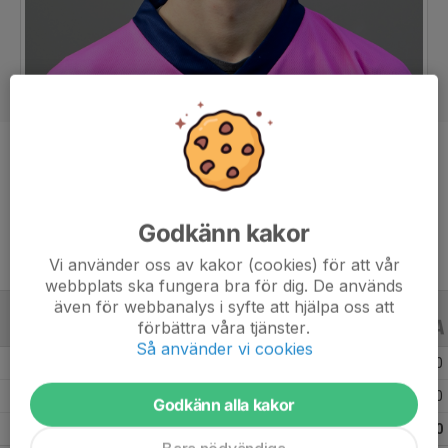
Position
Målvakt
Ålder
21 år
Godkänn kakor
Vi använder oss av kakor (cookies) för att vår
webbplats ska fungera bra för dig. De används
även för webbanalys i syfte att hjälpa oss att
förbättra våra tjänster.
ALLA SERIER
ALLA ÅR
Så använder vi cookies
Säsongen 25/26
25
27
0
0
0
Säsongen 22/23
11
27
0
0
0
Godkänn alla kakor
Totalt
36
54
0
0
0