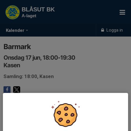
BLÅSUT BK
A-laget
Logga in
Kalender
Barmark
Onsdag 17 jun, 18:00-19:30
Kasen
Samling: 18:00, Kasen