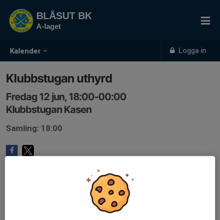
BLÅSUT BK
A-laget
Logga in
Kalender
Klubbstugan uthyrd
Fredag 12 jun, 18:00-00:00
Klubbstugan Kasen
Samling: 18:00