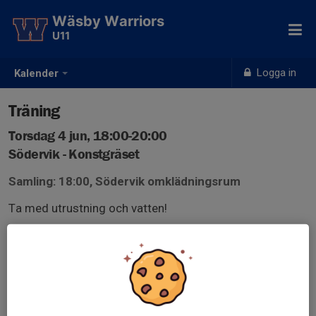
Wäsby Warriors
U11
Logga in
Kalender
Träning
Torsdag 4 jun, 18:00-20:00
Södervik - Konstgräset
Samling: 18:00, Södervik omklädningsrum
Ta med utrustning och vatten!