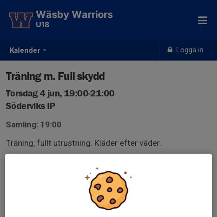
Wäsby Warriors
U18
Logga in
Kalender
Träning m. Full skydd
Torsdag 4 jun, 19:00-21:00
Söderviks IP
Samling: 19:00
Träning, fullt utrustning. Kläder efter väder.