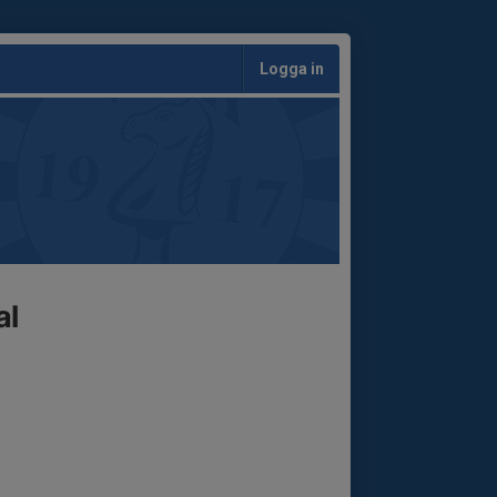
Logga in
al