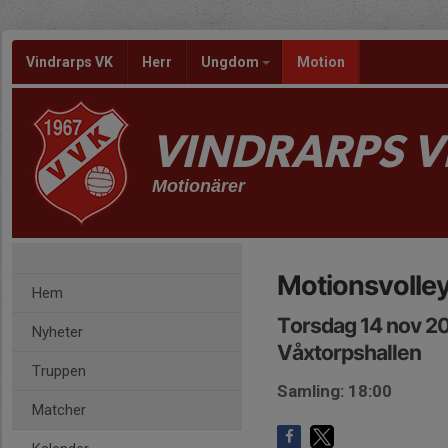
Vindrarps VK
Herr
Ungdom
Motion
VINDRARPS V
Motionärer
Motionsvolley
Hem
Torsdag 14 nov 2
Nyheter
Våxtorpshallen
Truppen
Samling: 18:00
Matcher