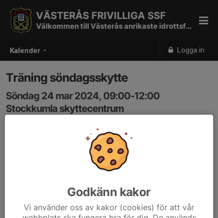
VÄSTERÅS FRIVILLIGA SSF
Välkommen till Västerås anrikaste idrottsförening
Logga in
Kalender
Träning söndagsskytte
Söndag 24 mar 2024, 09:00-12:00
Stockkumla skyttecentrum
Samling: 09:00, Paviljongen
Minitävling 6.5
3 stationer.
200, 500 & 300.
Genrep varje söndag fram till SM 28/4.
Godkänn kakor
Gemensam tid för mer strukturerat skytte. Vad som
Vi använder oss av kakor (cookies) för att vår
skjuts kan variera från gång till gång beroende på
webbplats ska fungera bra för dig. De används