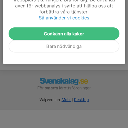
önskemål hos de som deltar. Långhåll klass A och B,
även för webbanalys i syfte att hjälpa oss att
6,5mm med diopter eller kikare, fältskytte eller bana,
förbättra våra tjänster.
50m eller 300m+. Kom hit och umgås och skjut
Så använder vi cookies
tillsammans!
Godkänn alla kakor
Bara nödvändiga
För
smarta
idrottsföreningar
Välj version:
Mobil
|
Desktop