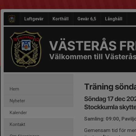
Luftgevär
Korthåll
Gevär 6,5
Långhåll
VÄSTERÅS FRI
Välkommen till Västerås
Träning sönd
Hem
Söndag 17 dec 20
Nyheter
Stockkumla skytt
Kalender
Samling: 09:00, Pavil
Kontakt
Gemensam tid för mer s