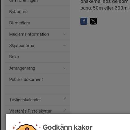
Om föreningen
önskemål hos de som de
bana, 50m eller 300m+
Nybörjare
Bli medlem
Medlemsinformation
Skjutbanorna
Boka
Arrangemang
Publika dokument
Tävlingskalender
Västerås Pistolskyttar
Skultuna Skytteförening
Godkänn kakor