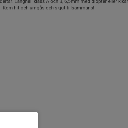
ltar. Långhåll klass A och B, 6,5mm med diopter eller kikare,
. Kom hit och umgås och skjut tillsammans!