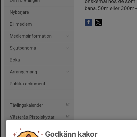
Om föreningen
önskemål hos de som de
bana, 50m eller 300m+
Nybörjare
Bli medlem
Medlemsinformation
Skjutbanorna
Boka
Arrangemang
Publika dokument
Tävlingskalender
Västerås Pistolskyttar
Skultuna Skytteförening
Godkänn kakor