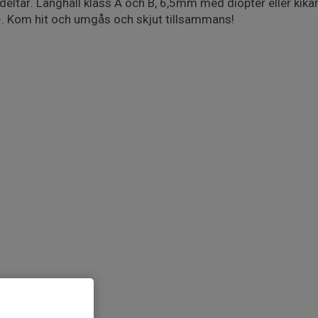
ltar. Långhåll klass A och B, 6,5mm med diopter eller kikare,
. Kom hit och umgås och skjut tillsammans!