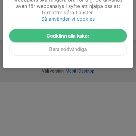
även för webbanalys i syfte att hjälpa oss att
förbättra våra tjänster.
Så använder vi cookies
Godkänn alla kakor
Bara nödvändiga
För
smarta
idrottsföreningar
Välj version:
Mobil
|
Desktop