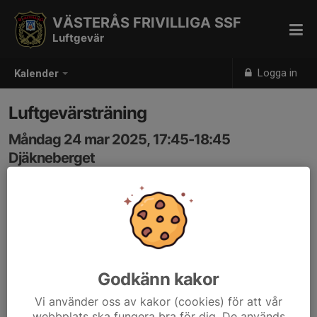
VÄSTERÅS FRIVILLIGA SSF
Luftgevär
Logga in
Kalender
Luftgevärsträning
Måndag 24 mar 2025, 17:45-18:45
Djäkneberget
Samling: 17:45
Godkänn kakor
Vi använder oss av kakor (cookies) för att vår
webbplats ska fungera bra för dig. De används