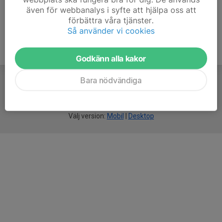
även för webbanalys i syfte att hjälpa oss att
förbättra våra tjänster.
Så använder vi cookies
Godkänn alla kakor
Bara nödvändiga
För
smarta
idrottsföreningar
Välj version:
Mobil
|
Desktop