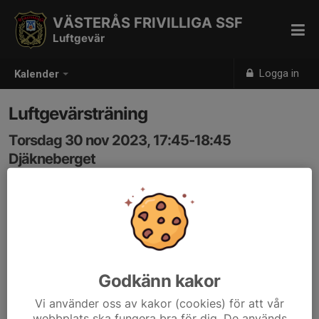
VÄSTERÅS FRIVILLIGA SSF
Luftgevär
Logga in
Kalender
Luftgevärsträning
Torsdag 30 nov 2023, 17:45-18:45
Djäkneberget
Samling: 17:45
Godkänn kakor
Vi använder oss av kakor (cookies) för att vår
webbplats ska fungera bra för dig. De används