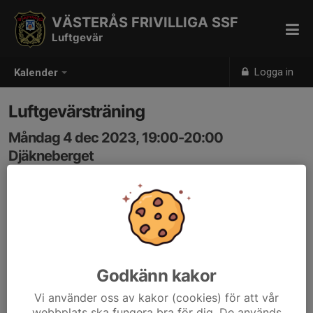
VÄSTERÅS FRIVILLIGA SSF
Luftgevär
Logga in
Kalender
Luftgevärsträning
Måndag 4 dec 2023, 19:00-20:00
Djäkneberget
Samling: 19:00
Godkänn kakor
Vi använder oss av kakor (cookies) för att vår
webbplats ska fungera bra för dig. De används