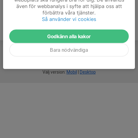
även för webbanalys i syfte att hjälpa oss att
förbättra våra tjänster.
Så använder vi cookies
Godkänn alla kakor
Bara nödvändiga
För
smarta
idrottsföreningar
Välj version:
Mobil
|
Desktop