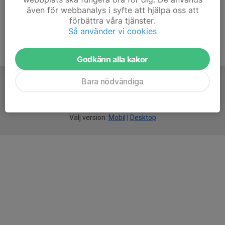
även för webbanalys i syfte att hjälpa oss att
förbättra våra tjänster.
Så använder vi cookies
Godkänn alla kakor
Bara nödvändiga
För
smarta
idrottsföreningar
Välj version:
Mobil
|
Desktop