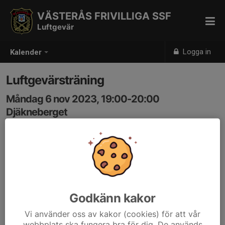
VÄSTERÅS FRIVILLIGA SSF
Luftgevär
Logga in
Kalender
Luftgevärsträning
Måndag 6 nov 2023, 19:00-20:00
Djäkneberget
Samling: 19:00
Godkänn kakor
Vi använder oss av kakor (cookies) för att vår
webbplats ska fungera bra för dig. De används