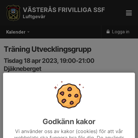
VÄSTERÅS FRIVILLIGA SSF
Luftgevär
Logga in
Kalender
Träning Utvecklingsgrupp
Tisdag 18 apr 2023, 19:00-21:00
Djäkneberget
Samling: 19:00
Godkänn kakor
Vi använder oss av kakor (cookies) för att vår
webbplats ska fungera bra för dig. De används