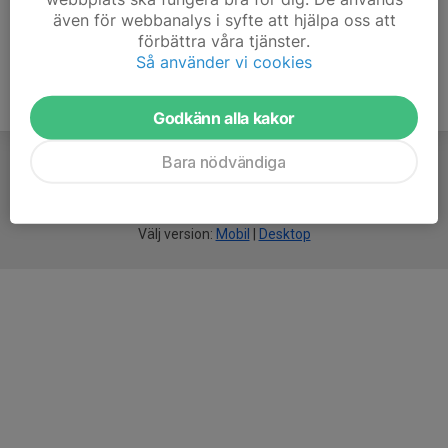
även för webbanalys i syfte att hjälpa oss att
förbättra våra tjänster.
Så använder vi cookies
Godkänn alla kakor
Bara nödvändiga
För
smarta
idrottsföreningar
Välj version:
Mobil
|
Desktop