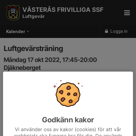
VÄSTERÅS FRIVILLIGA SSF
Luftgevär
Logga in
Kalender
Luftgevärsträning
Måndag 17 okt 2022, 17:45-20:00
Djäkneberget
Samling: 17:45
Bokning och anmälan görs på http://boka.vskarp.com
Godkänn kakor
Vi använder oss av kakor (cookies) för att vår
webbplats ska fungera bra för dig. De används