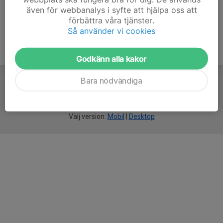
även för webbanalys i syfte att hjälpa oss att
förbättra våra tjänster.
Så använder vi cookies
Godkänn alla kakor
Bara nödvändiga
För
smarta
idrottsföreningar
Välj version:
Mobil
|
Desktop