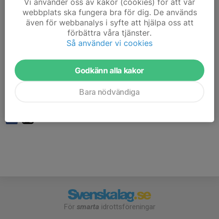
Vi använder oss av kakor (cookies) för att vår
webbplats ska fungera bra för dig. De används
Man måste inte vara på plats precis vid träningsstart
även för webbanalys i syfte att hjälpa oss att
men ju senare man kommer desto mindre tid för att
förbättra våra tjänster.
hinna med att skjuta.
Så använder vi cookies
Är det första gången du vill testa på långhållsskytte
Godkänn alla kakor
hänvisas du till första torsdagen varje månad för att få
bra struktur på träningarna. Alternativt extra inlagda
Bara nödvändiga
''nybörjar kurser''.
För
smarta
idrottsföreningar