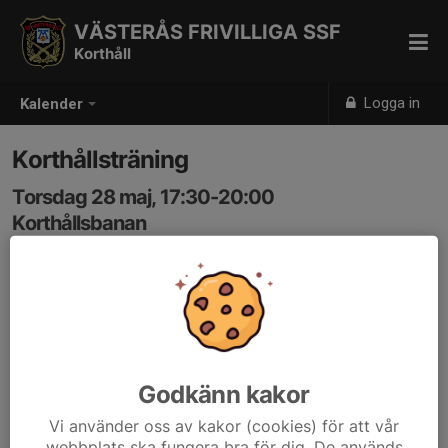
VÄSTERÅS FRIVILLIGA SSF
Korthåll
Logga in
Kalender
Korthållsträning
Torsdag 28 maj, 17:30-20:00
Korthållsbanan
Samling: 17:30
Godkänn kakor
Vi använder oss av kakor (cookies) för att vår
webbplats ska fungera bra för dig. De används