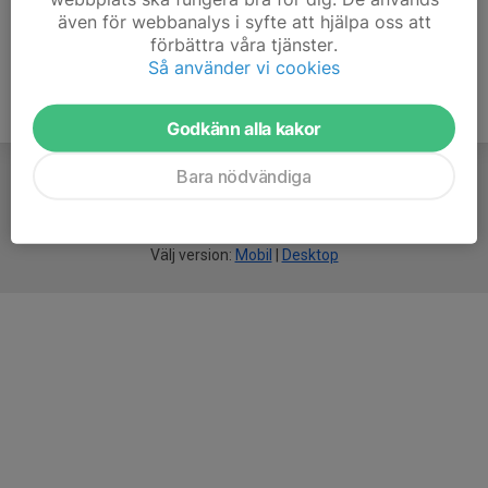
även för webbanalys i syfte att hjälpa oss att
förbättra våra tjänster.
Så använder vi cookies
Godkänn alla kakor
Bara nödvändiga
För
smarta
idrottsföreningar
Välj version:
Mobil
|
Desktop