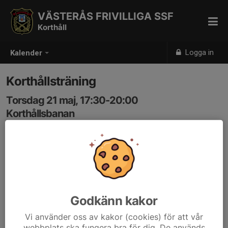
VÄSTERÅS FRIVILLIGA SSF
Korthåll
Logga in
Kalender
Korthållsträning
Torsdag 21 maj, 17:30-20:00
Korthållsbanan
Samling: 17:30
Godkänn kakor
Vi använder oss av kakor (cookies) för att vår
webbplats ska fungera bra för dig. De används