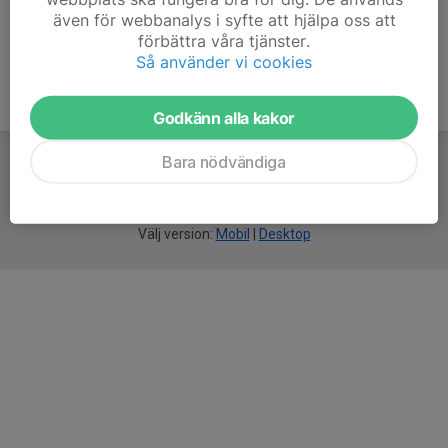
även för webbanalys i syfte att hjälpa oss att
förbättra våra tjänster.
Så använder vi cookies
Godkänn alla kakor
Bara nödvändiga
För
smarta
idrottsföreningar
Välj version:
Mobil
|
Desktop