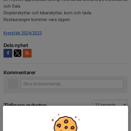
och Sala.
Diopterskyttar och kikarskyttar, kom och tävla.
Restaurangen kommer vara öppen.
Kretsfält 2024/2025
Dela nyhet
Kommentarer
Tidigare nyheter
Viktig städdag! Tack för alla deltagare.
25 maj, 17:18
0