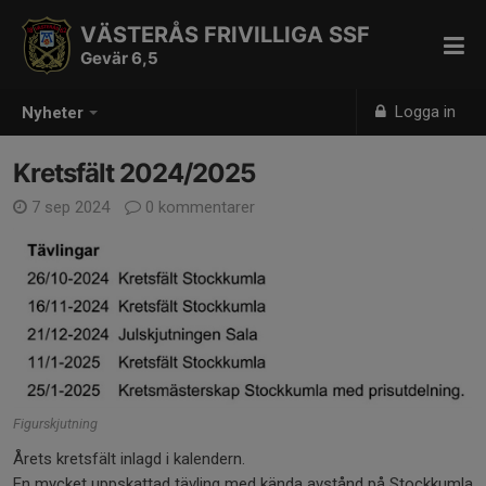
VÄSTERÅS FRIVILLIGA SSF
Gevär 6,5
Logga in
Nyheter
Kretsfält 2024/2025
7 sep 2024
0 kommentarer
Figurskjutning
Årets kretsfält inlagd i kalendern.
En mycket uppskattad tävling med kända avstånd på Stockkumla