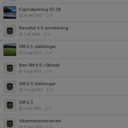
Figurskjutning 25-26
20 okt 2025
0
Resultat 6.5 serietävling
7 okt 2025
0
DM 6.5 ställningar
6 aug 2025
0
Ban SM 6.5 i Skövde
4 aug 2025
0
DM 6.5 ställningar
29 maj 2025
0
DM 6.5
6 maj 2025
0
Västmanlandsserien
15 apr 2025
2