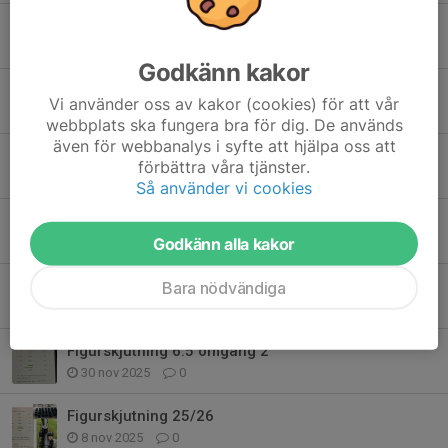
Problem med elektroniken
23 mar, 14:24
0
Godkänn kakor
Förbundsmästerskap gevär fält 6,5
Vi använder oss av kakor (cookies) för att vår
11 mar, 14:10
1
webbplats ska fungera bra för dig. De används
även för webbanalys i syfte att hjälpa oss att
Figurskjutning 6.5 omgång 5
förbättra våra tjänster.
9 feb, 09:07
0
Så använder vi cookies
Figurskjutning 6.5 omgång 4
Godkänn alla kakor
11 jan, 09:20
0
Figurskjutning 6.5 omgång 3
Bara nödvändiga
22 dec 2025
0
Figurskjutning 6.5 omgång 2
30 nov 2025
0
Figurskjutning 25/26
8 nov 2025
0