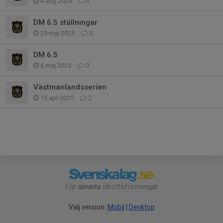
4 aug 2025
0
DM 6.5 ställningar
29 maj 2025
0
DM 6.5
6 maj 2025
0
Västmanlandsserien
15 apr 2025
2
För
smarta
idrottsföreningar
Välj version:
Mobil
|
Desktop