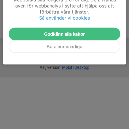
även för webbanalys i syfte att hjälpa oss att
förbättra våra tjänster.
Så använder vi cookies
Godkänn alla kakor
Bara nödvändiga
För
smarta
idrottsföreningar
Välj version:
Mobil
|
Desktop