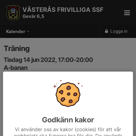
VÄSTERÅS FRIVILLIGA SSF
Gevär 6,5
Logga in
Kalender
Träning
Tisdag 14 jun 2022, 17:00-20:00
A-banan
Samling: 17:00
Godkänn kakor
Vi använder oss av kakor (cookies) för att vår
webbplats ska fungera bra för dig. De används