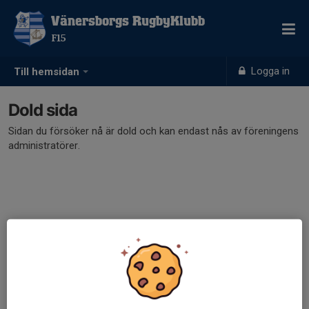
Vänersborgs RugbyKlubb
F15
Logga in
Till hemsidan
Dold sida
Sidan du försöker nå är dold och kan endast nås av föreningens
administratörer.