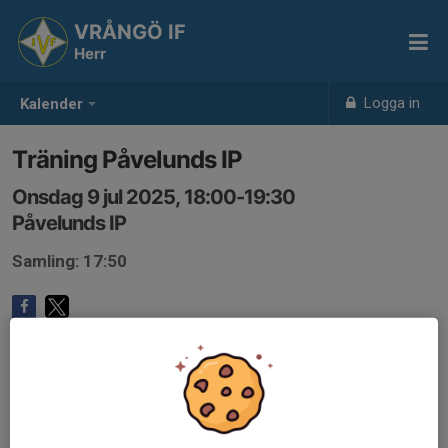
VRÅNGÖ IF
Herr
Logga in
Kalender
Träning Påvelunds IP
Onsdag 9 jul 2025, 18:00-19:30
Påvelunds IP
Samling: 17:50