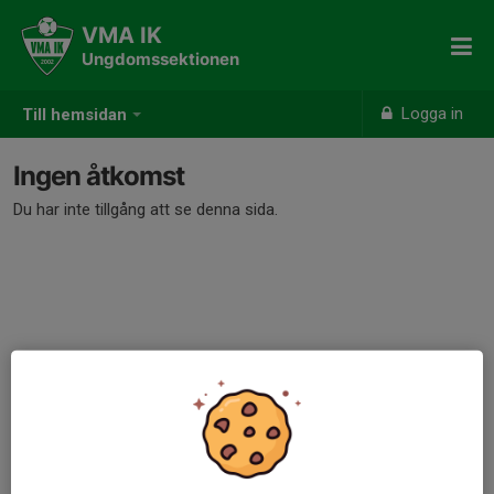
VMA IK
Ungdomssektionen
Logga in
Till hemsidan
Ingen åtkomst
Du har inte tillgång att se denna sida.