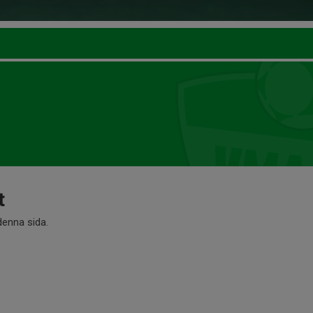
t
 denna sida.