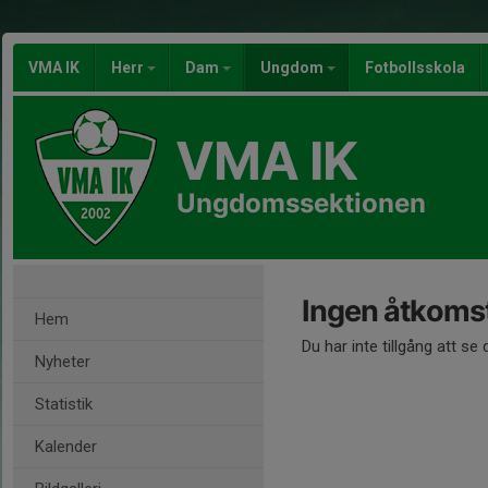
VMA IK
Herr
Dam
Ungdom
Fotbollsskola
VMA IK
Ungdomssektionen
Ingen åtkoms
Hem
Du har inte tillgång att se
Nyheter
Statistik
Kalender