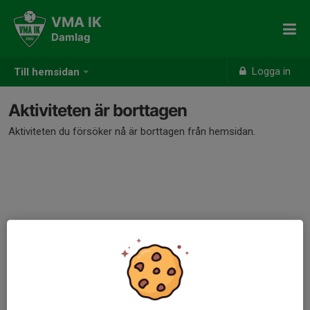
VMA IK
Damlag
Logga in
Till hemsidan
Aktiviteten är borttagen
Aktiviteten du försöker nå är borttagen från hemsidan.