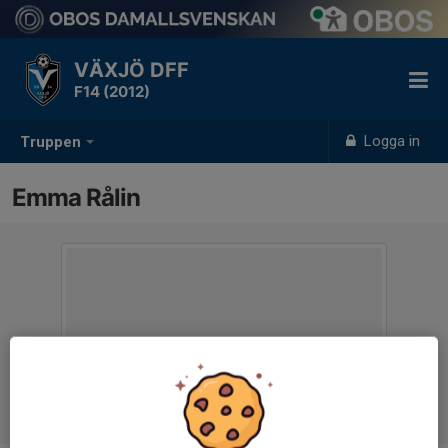
VÄXJÖ DFF
F14 (2012)
Logga in
Truppen
Emma Rålin