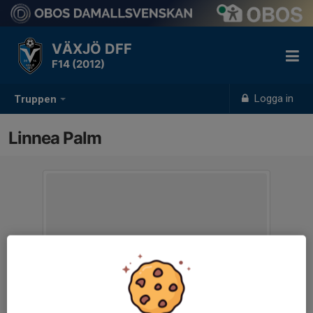
VÄXJÖ DFF
F14 (2012)
Logga in
Truppen
Linnea Palm