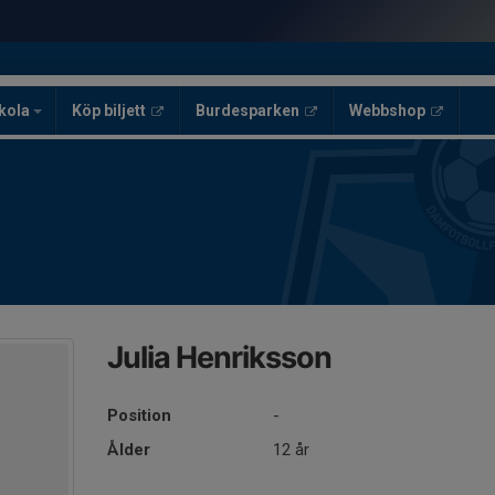
skola
Köp biljett
Burdesparken
Webbshop
Julia Henriksson
Position
-
Ålder
12 år