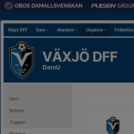
Växjö DFF
Dam
Akademi
Ungdom
Fotbolls
VÄXJÖ DFF
DamU
Hem
Nyheter
Truppen