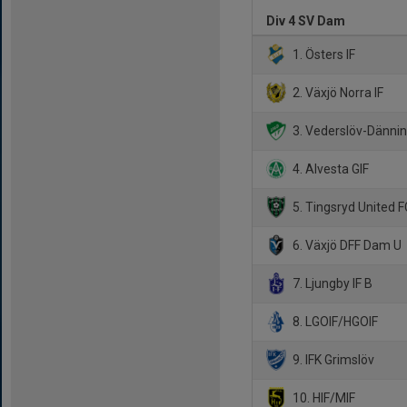
Div 4 SV Dam
1. Östers IF
2. Växjö Norra IF
3. Vederslöv-Dännin
4. Alvesta GIF
5. Tingsryd United F
6. Växjö DFF Dam U
7. Ljungby IF B
8. LGOIF/HGOIF
9. IFK Grimslöv
10. HIF/MIF