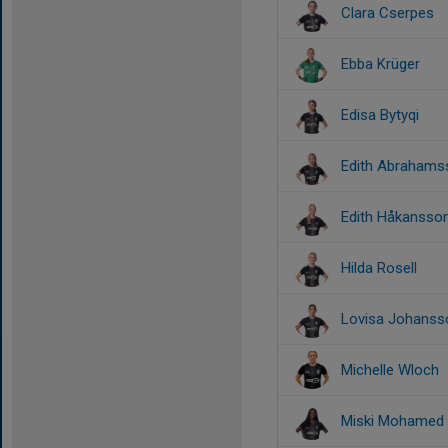
Clara Cserpes
Ebba Krüger
Edisa Bytyqi
Edith Abrahams
Edith Håkansso
Hilda Rosell
Lovisa Johanss
Michelle Wloch
Miski Mohamed 