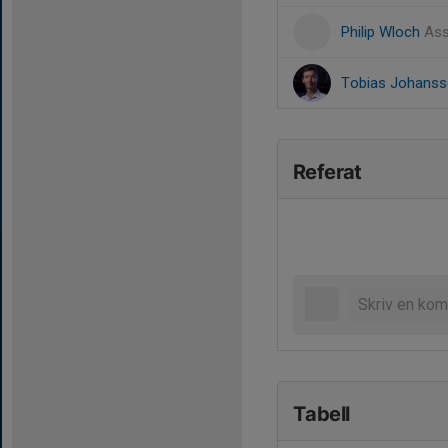
Philip Wloch
Ass
Tobias Johans
Referat
Tabell