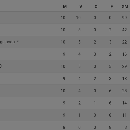
M
V
O
F
GM
10
10
0
0
99
10
8
0
2
42
gelanda IF
10
5
2
3
22
9
4
3
2
16
C
10
5
0
5
29
9
4
2
3
13
10
4
0
6
28
9
2
1
6
14
9
1
0
8
11
8
0
0
8
3