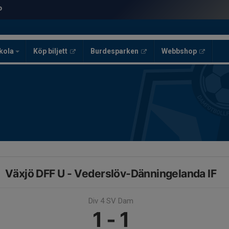
skola
Köp biljett
Burdesparken
Webbshop
Växjö DFF U - Vederslöv-Dänningelanda IF
Div 4 SV Dam
1 - 1